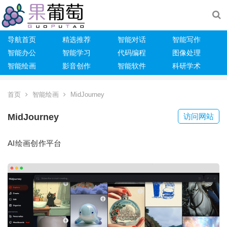
导航首页
精选推荐
智能对话
智能写作
智能办公
智能学习
代码编程
图像处理
智能绘画
影音创作
智能软件
科研学术
首页
智能绘画
MidJourney
MidJourney
访问网站
AI绘画创作平台